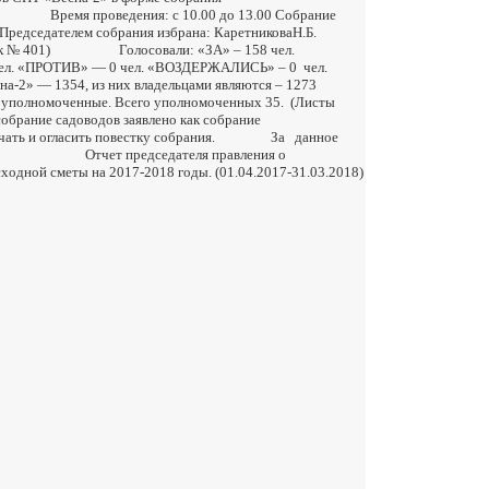
ения: с 10.00 до 13.00 Собрание
 Председателем собрания избрана: КаретниковаН.Б.
часток № 401) Голосовали: «ЗА» – 158 чел.
 чел. «ПРОТИВ» — 0 чел. «ВОЗДЕРЖАЛИСЬ» – 0 чел.
сна-2» — 1354, из них владельцами являются – 1273
его уполномоченных 35. (Листы
в заявлено как собрание
гласить повестку собрания. За данное
 Отчет председателя правления о
одной сметы на 2017-2018 годы. (01.04.2017-31.03.2018)