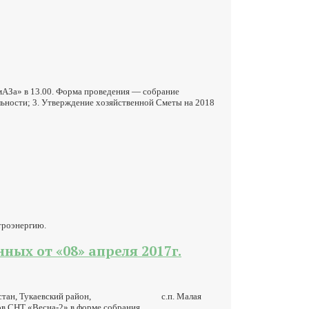
мАЗа» в 13.00. Форма проведения — собрание
льности; 3. Утверждение хозяйственной Сметы на 2018
троэнергию.
ых от «08» апреля 2017г.
лика Татарстан, Тукаевский район, с.п. Малая
 в форме собрания