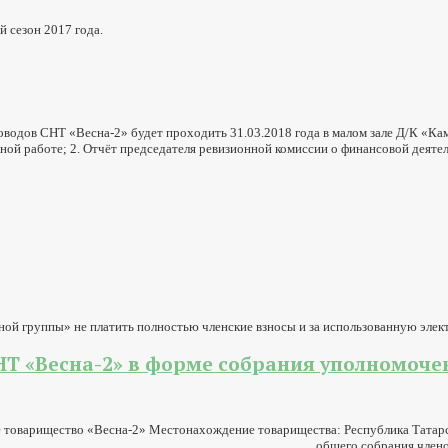
 сезон 2017 года.
оводов СНТ «Весна-2» будет проходить 31.03.2018 года в малом зале Д/К «Ка
нной работе; 2. Отчёт председателя ревизионной комиссии о финансовой деяте
ой группы» не платить полностью членские взносы и за использованную элек
 «Весна-2» в форме собрания уполномоченн
рческое товарищество «Весна-2» Местонахождение товарищества: Респуб
 общего собрания членов СНТ «Весна-2»