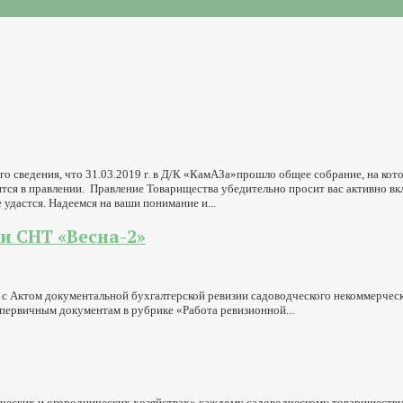
о сведения, что 31.03.2019 г. в Д/К «КамАЗа»прошло общее собрание, на ко
дятся в правлении. Правление Товарищества убедительно просит вас активно вк
 удастся. Надеемся на ваши понимание и...
и СНТ «Весна-2»
 Актом документальной бухгалтерской ревизии садоводческого некоммерческог
первичным документам в рубрике «Работа ревизионной...
одческих и огороднических хозяйствах» каждому садоводческому товариществу