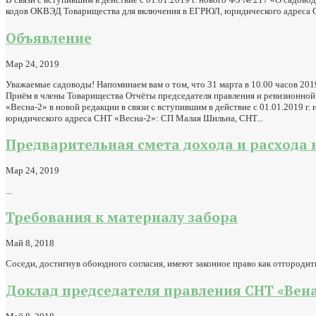
кодов ОКВЭД Товарищества для включения в ЕГРЮЛ, юридического адреса СН
Объявление
Мар 24, 2019
Уважаемые садоводы! Напоминаем вам о том, что 31 марта в 10.00 часов 20
Приём в члены Товарищества Отчёты председателя правления и ревизионной
«Весна-2» в новой редакции в связи с вступившим в действие с 01.01.2019
юридического адреса СНТ «Весна-2»: СП Малая Шильна, СНТ...
Предварительная смета дохода и расхода н
Мар 24, 2019
...
Требования к материалу забора
Май 8, 2018
Соседи, достигнув обоюдного согласия, имеют законное право как отгородить
Доклад председателя правления СНТ «Вена-