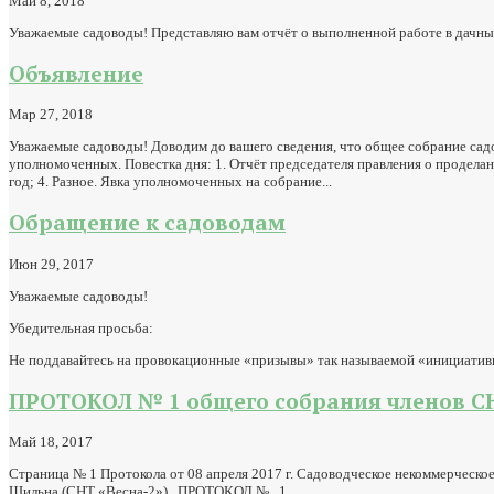
Май 8, 2018
Уважаемые садоводы! Представляю вам отчёт о выполненной работе в дачный
Объявление
Мар 27, 2018
Уважаемые садоводы! Доводим до вашего сведения, что общее собрание сад
уполномоченных. Повестка дня: 1. Отчёт председателя правления о продела
год; 4. Разное. Явка уполномоченных на собрание...
Обращение к садоводам
Июн 29, 2017
Уважаемые садоводы!
Убедительная просьба:
Не поддавайтесь на провокационные «призывы» так называемой «инициативн
ПРОТОКОЛ № 1 общего собрания членов СНТ
Май 18, 2017
Страница № 1 Протокола от 08 апреля 2017 г. Садоводческое некомме
Шильна (СНТ «Весна-2») ПРОТОКОЛ № 1