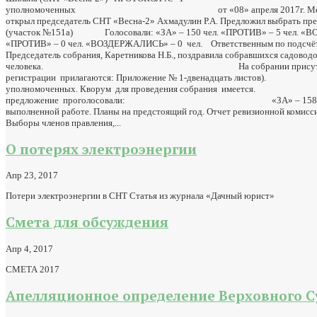
уполномоченных от «08» апреля 2017г. Место п
открыл председатель СНТ «Весна-2» Ахмадулин Р.А. Предложил выбрать пред
(участок №151а) Голосовали: «ЗА» – 150 чел. «ПРОТИВ» – 5 чел. «ВО
«ПРОТИВ» – 0 чел. «ВОЗДЕРЖАЛИСЬ» – 0 чел. Ответственным по подсчёту 
Председатель собрания, Каретникова Н.Б., поздравила собравшихся садоводо
человека. На собрании присутствуют: 158 
регистрации прилагаются: Приложение № 1-д
уполномоченных. Кворум для проведения собрания им
предложение проголосовали: «ЗА» – 158 чел. «ПРОТИВ»
выполненной работе. Планы на предстоящий год. Отчет ревизионной комисси
Выборы членов правления,...
О потерях электроэнергии
Апр 23, 2017
Потери электроэнергии в СНТ Статья из журнала «Дачный юрист»
Смета для обсуждения
Апр 4, 2017
СМЕТА 2017
Апелляционное определение Верховного С