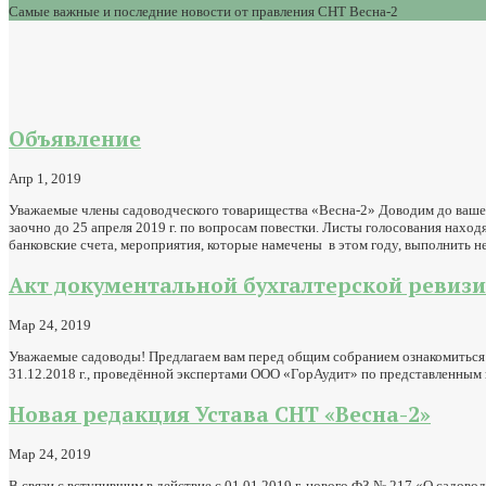
Самые важные и последние новости от правления СНТ Весна-2
Объявление
Апр 1, 2019
Уважаемые члены садоводческого товарищества «Весна-2» Доводим до вашег
заочно до 25 апреля 2019 г. по вопросам повестки. Листы голосования нахо
банковские счета, мероприятия, которые намечены в этом году, выполнить не
Акт документальной бухгалтерской ревизи
Мар 24, 2019
Уважаемые садоводы! Предлагаем вам перед общим собранием ознакомиться с
31.12.2018 г., проведённой экспертами ООО «ГорАудит» по представленным 
Новая редакция Устава СНТ «Весна-2»
Мар 24, 2019
В связи с вступившим в действие с 01.01.2019 г. нового ФЗ № 217 «О садов