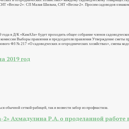
Т «Весна-2»: СП Малая Шильна, СНТ «Весна-2». Просим садоводов ознакомить
19 года в Д/К «КамАЗа» будет проходить общее собрание членов садоводческо
 комиссии Выборы правления и председателя правления Утверждение сметы пр
 г. нового ФЗ № 217 «О садоводческих и огороднических хозяйствах», смены 
а 2019 год
ся обычной сеткой-рабицей, так и возвести забор из профнастила.
2» Ахмадулина Р.А. о проделанной работе в