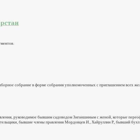
арстан
ументов.
евыборное собрание в форме собрания уполномоченных с приглашением всех же
равления, руководимое бывшим садоводом Зиганшиным с женой, которые переоф
тельщики, бывшие члены правления Мордовцев И., Хайруллин Р., бывший бухг