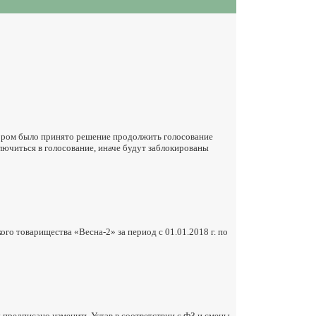
тором было принято решение продолжить голосование
лючиться в голосование, иначе будут заблокированы
о товарищества «Весна-2» за период с 01.01.2018 г. по
 предписано изменить Устав в соответствии с ФЗ и смены