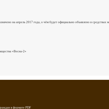
начено на апрель 2017 года, о чём будет официально объявлено в средствах 
рищества «Весна-2»
граждан в формате PDF