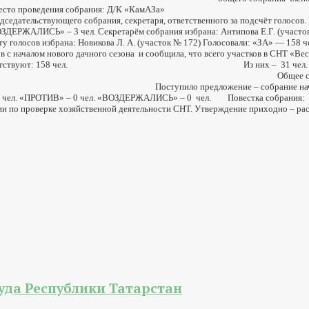
роведения собрания: Д/К «КамАЗа» Время провед
седательствующего собрания, секретаря, ответственного за подсчёт голосов.
ЗДЕРЖАЛИСЬ» – 3 чел. Секретарём собрания избрана: Антипова Е.Г. (у
голосов избрана: Новикова Л. А. (участок № 172) Голосовали: «ЗА» — 158
в с началом нового дачного сезона и сообщила, что всего участков в СНТ «Ве
чел. Из них – 31 чел. уполномоченные. Вс
венадцать листов). Общее собрание садоводо
еется. Поступило предложение – собрание начать и о
 – 0 чел. «ВОЗДЕРЖАЛИСЬ» – 0 чел. Повестка собрания:
и по проверке хозяйственной деятельности СНТ. Утверждение приходно – расх
уда Республики Татарстан