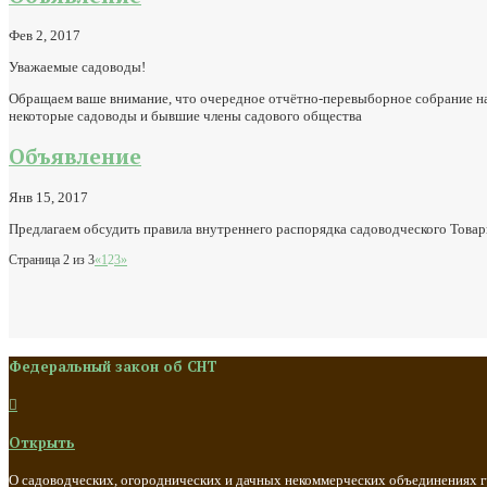
Фев 2, 2017
Уважаемые садоводы!
Обращаем ваше внимание, что очередное отчётно-перевыборное собрание наз
некоторые садоводы и бывшие члены садового общества
Объявление
Янв 15, 2017
Предлагаем обсудить правила внутреннего распорядка садоводческого Това
Страница 2 из 3
«
1
2
3
»
Федеральный закон об СНТ

Открыть
О садоводческих, огороднических и дачных некоммерческих объединениях 